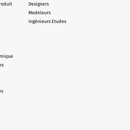
roduit
Designers
Modeleurs
Ingénieurs Etudes
umique
es
es