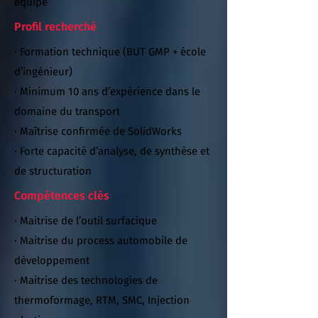
équipe
Profil recherché
· Formation technique (BUT GMP + école
d’ingénieur)
· Minimum 10 ans d’expérience dans le
domaine du transport
· Maîtrise confirmée de SolidWorks
· Forte capacité d’analyse, de synthèse et
de structuration
Compétences clés
· Maitrise de l’outil surfacique
· Maitrise du process automobile de
développement
· Maitrise des technologies de
thermoformage, RTM, SMC, Injection