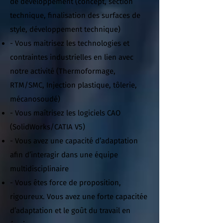
de développement (concept, section
technique, finalisation des surfaces de
style, développement technique)
- Vous maitrisez les technologies et
contraintes industrielles en lien avec
notre activité (Thermoformage,
RTM/SMC, Injection plastique, tôlerie,
mécanosoudé)
- Vous maîtrisez les logiciels CAO
(SolidWorks/CATIA V5)
- Vous avez une capacité d’adaptation
afin d’interagir dans une équipe
multidisciplinaire
- Vous êtes force de proposition,
rigoureux. Vous avez une forte capacitée
d’adaptation et le goût du travail en