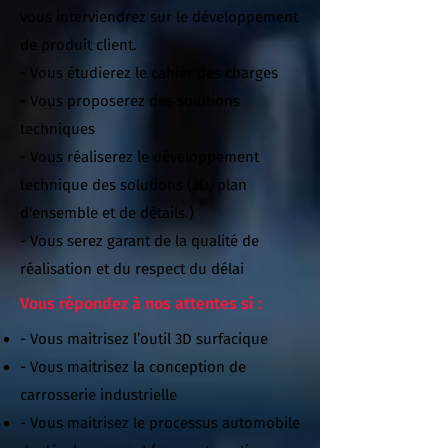
vous interviendrez sur le développement
de produit client.
- Vous étudierez le cahier des charges
- Vous proposerez des solutions
techniques
- Vous réaliserez le développement
technique des solutions (3D, plan
d'ensemble et de détails.)
- Vous serez garant de la qualité de
réalisation et du respect du délai
Vous répondez à nos attentes si :
- Vous maitrisez l’outil 3D surfacique
- Vous maitrisez la conception de
carrosserie industrielle
- Vous maitrisez le processus automobile