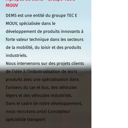
MOUV
DEMS est une entité du groupe TEC E
MOUV, spécialisée dans le
développement de produits innovants à
forte valeur technique dans les secteurs
de la mobilité, du loisir et des produits
industriels.
Nous intervenons sur des projets clients
de l’idée à l’industrialisation de leurs
produits avec une spécialisation dans
l’univers du car et bus, des véhicules
légers et des véhicules industriels.
Dans le cadre de notre développement,
nous recrutons un(e) Concepteur
spécialiste transport